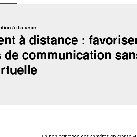
ation à distance
t à distance : favoriser
ns de communication sa
rtuelle
La non-activation des caméras en classe virt