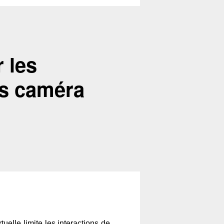
 les
ns caméra
uelle limite les interactions de