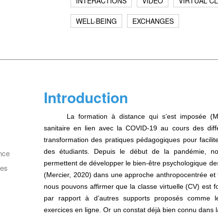
INTERACTIONS
VIDÉO
VIRTUAL C
WELL-BEING
EXCHANGES
Introduction
La formation à distance qui s’est imposée (Ma
sanitaire en lien avec la COVID-19 au cours des diff
transformation des pratiques pédagogiques pour facilite
des étudiants. Depuis le début de la pandémie, no
nce
permettent de développer le bien-être psychologique des
ses
cet article
(Mercier, 2020)
dans une approche anthropocentrée et 
nous pouvons affirmer que la classe virtuelle (CV) est f
par rapport à d’autres supports proposés comme l
 C. (2021) Enseignement à distance : favoriser les interaction
cter
exercices en ligne. Or un constat déjà bien connu dans l
ation sans caméra en classe virtuelle.
Pratiques de la commun