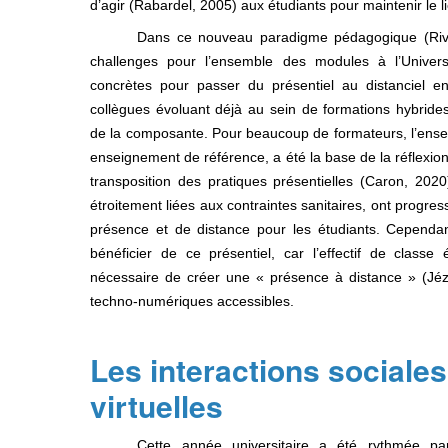
d’agir
(Rabardel, 2005) aux étudiants pour maintenir le 
Dans ce nouveau paradigme pédagogique (Rivi
challenges pour l’ensemble des modules à l’Univers
concrètes pour passer du présentiel au distanciel 
collègues évoluant déjà au sein de formations hybrid
de la composante. Pour beaucoup de formateurs, l’ens
enseignement de référence, a été la base de la réflexio
transposition des pratiques présentielles
(Caron, 2020
étroitement liées aux contraintes sanitaires, ont progr
présence et de distance pour les étudiants. Cependan
bénéficier de ce présentiel, car l’effectif de classe é
nécessaire de créer une « présence à distance »
(Jé
techno-numériques accessibles.
Les interactions sociale
virtuelles
Cet
te année universitaire a été rythmée pa