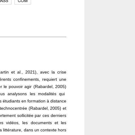
LASS
COM
rtin et al., 2021)
, avec la crise
érents confinements, requiert une
r le pouvoir agir
(Rabardel, 2005)
us analysons les modalités qui
 étudiants en formation à distance
Fermer
technocentrée (Rabardel, 2005) et
ortement sollicitée par ces derniers
es vidéos, les documents et les
s de
Fermer
a littérature, dans un contexte hors
ication
,