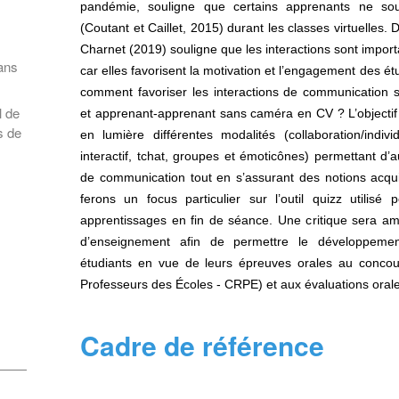
pandémie, souligne que certains apprenants ne sou
://doi.org/10.34745/numerev_1786
tion de l'adresse e-mail
(Coutant et Caillet, 2015)
durant les classes virtuelles.
Charnet (2019)
souligne que les interactions sont import
ans
car elles favorisent la motivation et l’engagement des é
ier dans votre presse-papier
comment favoriser les interactions de communication 
l de
et apprenant-apprenant sans caméra en CV ? L’objectif 
s de
en lumière différentes modalités (collaboration/indiv
interactif, tchat, groupes et émoticônes) permettant d’
de communication tout en s’assurant des notions acqu
ferons un focus particulier sur l’outil quizz utilisé
apprentissages en fin de séance. Une critique sera a
d’enseignement afin de permettre le développeme
étudiants en vue de leurs épreuves orales au conco
Professeurs des Écoles - CRPE) et aux évaluations orale
Cadre de référence