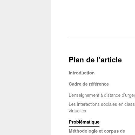
Plan de l'article
Introduction
Cadre de référence
L’enseignement à distance d’urge
Les interactions sociales en clas
Citer 
virtuelles
Problématique
MERCIER,
Conta
Méthodologie et corpus de
communic