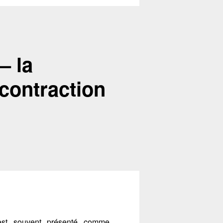
– la
 contraction
 est souvent présenté comme