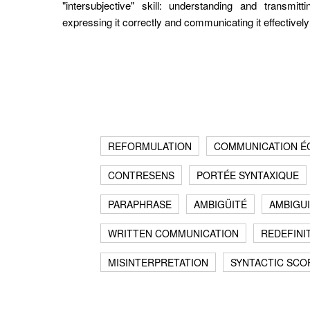
"intersubjective" skill: understanding and transmi
expressing it correctly and communicating it effectively 
REFORMULATION
COMMUNICATION É
CONTRESENS
PORTÉE SYNTAXIQUE
PARAPHRASE
AMBIGÜITÉ
AMBIGU
WRITTEN COMMUNICATION
REDEFINI
cet article
MISINTERPRETATION
SYNTACTIC SCO
, E., VAN GYSEL, B. (2022) Enseigner la communication écrit
cter
t le sens à l'épreuve de la contraction de texte.
Pratiques de la