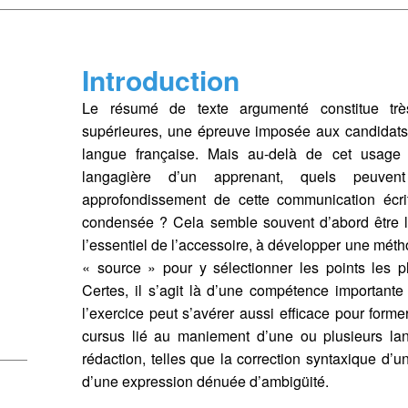
cation
, (4).
https://doi.org/10.34745/numerev_1987
tion de l'adresse e-mail
Introduction
ier dans votre presse-papier
Le résumé de texte argumenté constitue trè
supérieures, une épreuve imposée aux candidats p
langue française. Mais au-delà de cet usage 
langagière d’un apprenant, quels peuven
approfondissement de cette communication écr
condensée ? Cela semble souvent d’abord être le
l’essentiel de l’accessoire, à développer une mé
« source » pour y sélectionner les points les p
Certes, il s’agit là d’une compétence importante
l’exercice peut s’avérer aussi efficace pour forme
cursus lié au maniement d’une ou plusieurs la
rédaction, telles que la correction syntaxique d’une
d’une expression dénuée d’ambigüité.