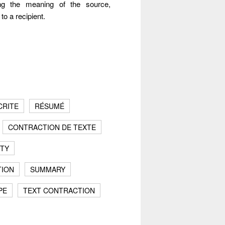
tting the meaning of the source,
to a recipient.
CRITE
RÉSUMÉ
CONTRACTION DE TEXTE
ITY
TION
SUMMARY
Fermer
PE
TEXT CONTRACTION
e – la
Fermer