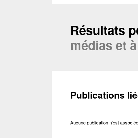
Résultats po
médias et à
Conta
Publications lié
Récupéra
Aucune publication n'est associé