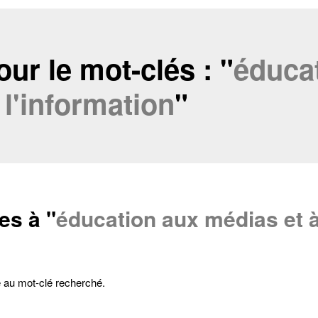
ur le mot-clés : "
éduca
 l'information
"
cter
es à "
éducation aux médias et à
tion de l'adresse e-mail
e au mot-clé recherché.