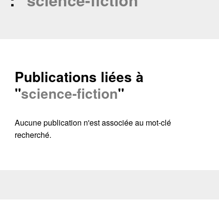
: "
science-fiction
"
Publications liées à
"
science-fiction
"
Aucune publication n'est associée au mot-clé
recherché.
Contacter
Fermer
Récupération de l'adresse e-mail