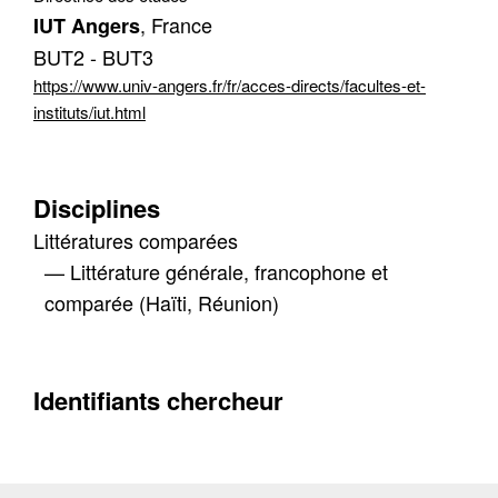
, France
IUT Angers
Contacter
BUT2 - BUT3
Fermer
https://www.univ-angers.fr/fr/acces-directs/facultes-et-
instituts/iut.html
Récupération de l'adresse e-mail
Disciplines
Littératures comparées
— Littérature générale, francophone et
comparée (Haïti, Réunion)
Identifiants chercheur