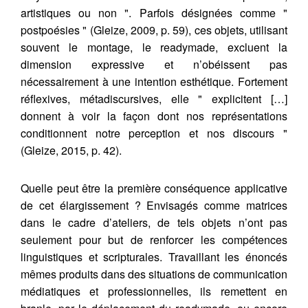
communication
, (5).
artistiques ou non ". Parfois désignées comme "
Récupération de l'adresse e-mail
https://doi.org/10.34745/numerev_2527
postpoésies " (Gleize, 2009, p. 59), ces objets, utilisant
souvent le montage, le readymade, excluent la
dimension expressive et n’obéissent pas
Copier dans votre presse-papier
nécessairement à une intention esthétique. Fortement
réflexives, métadiscursives, elle " explicitent […]
donnent à voir la façon dont nos représentations
conditionnent notre perception et nos discours "
(Gleize, 2015, p. 42).
Quelle peut être la première conséquence applicative
de cet élargissement ? Envisagés comme matrices
dans le cadre d’ateliers, de tels objets n’ont pas
seulement pour but de renforcer les compétences
linguistiques et scripturales. Travaillant les énoncés
mêmes produits dans des situations de communication
médiatiques et professionnelles, ils remettent en