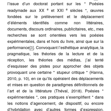
l’issue d’un doctorat portant sur les " Poésies
e
e
readymade aux XX
et XXI
siècles ", œuvres
fondées sur le prélèvement et le déplacement
d’éléments identifiés comme non littéraires,
documents, discours ordinaires, publicitaires, etc., mes
recherches se sont orientées vers les poésies
expérimentales, dans et hors du livre, ainsi que sur la
performance
[3]
. Convoquant l’esthétique analytique, la
pragmatique, les théories de la lecture et de la
réception, les théories des médias, j’ai tenté
d’esquisser des pistes pour approcher des objets
provoquant une certaine " stupeur critique " (Hanna,
2010, p. 10), en ce qu’ils opéraient des déplacements
Citer cet article
Fermer
et mises en question de paradigmes définitionnels de
l’art et de la littérature (Théval, 2018). Poésies "
THÉVAL, G. (2024) Littérature, enseignement
expérimentales ", ces pratiques s’exemplifient " dans
en Culture-Communication et agentivités vers
Contacter
les notions d’agencement, de dispositif, ou encore
Fermer
une indiscipline ?.
Pratiques de la
d’hybridation avec d’autres formes d’expression,